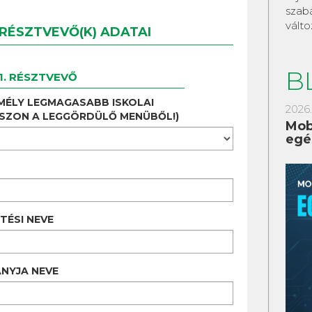
szabá
válto
RÉSZTVEVŐ(K) ADATAI
B
1. RÉSZTVEVŐ
MÉLY LEGMAGASABB ISKOLAI
2026.
ASZON A LEGGÖRDÜLŐ MENÜBŐL!)
Mob
egé
TÉSI NEVE
NYJA NEVE