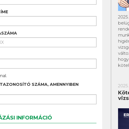
ÍME
2025.
belüg
rend
ASZÁMA
munka
higié
vizsg
vált
hogy
köte
al.
TAZONOSÍTÓ SZÁMA, AMENNYIBEN
2025.
Köt
viz
ZÁSI INFORMÁCIÓ