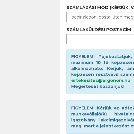
SZÁMLÁZÁSI MÓD (KÉRJÜK, 
SZÁMLAKÜLDÉSI POSTACÍM
FIGYELEM! Tájékoztatjuk,
maximum 10 fő képzésen 
alkalmazható. Kérjük, a
képzésen résztvevő személy
ertekesites@ergonom.hu
c
Megértését köszönjük!
FIGYELEM! Kérjük az adtok
munkavállaló(k) hivatal
igazolvány, lakcímigazolv
meg, mert a jelentkezést c