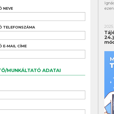
Ignác
ezen
Ó NEVE
2025.
Ó TELEFONSZÁMA
Tájé
24.
mód
 E-MAIL CÍME
TŐ/MUNKÁLTATÓ ADATAI