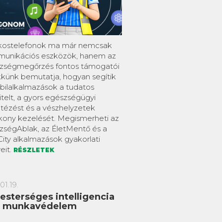
kostelefonok ma már nemcsak
unikációs eszközök, hanem az
zségmegőrzés fontos támogatói
ikkünk bemutatja, hogyan segítik
bilalkalmazások a tudatos
itelt, a gyors egészségügyi
tézést és a vészhelyzetek
kony kezelését. Megismerheti az
zségAblak, az ÉletMentő és a
City alkalmazások gyakorlati
eit.
RÉSZLETEK
01.19.
esterséges intelligencia
a munkavédelem