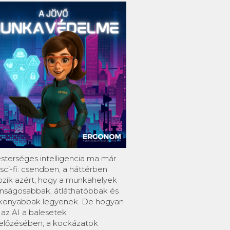
sterséges intelligencia ma már
ci-fi: csendben, a háttérben
ozik azért, hogy a munkahelyek
onságosabbak, átláthatóbbak és
konyabbak legyenek. De hogyan
 az AI a balesetek
lőzésében, a kockázatok