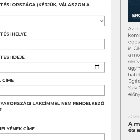
TÉSI ORSZÁGA (KÉRJÜK, VÁLASZON A
Az o
TÉSI HELYE
komm
egés
is. C
a mo
ÉSI IDEJE
életv
ügyin
haté
 CÍME
Egés
Szív 
előny
GYARORSZÁGI LAKCÍMMEL NEM RENDELKEZŐ
?
2026.
A m
ELYÉNEK CÍME
és 