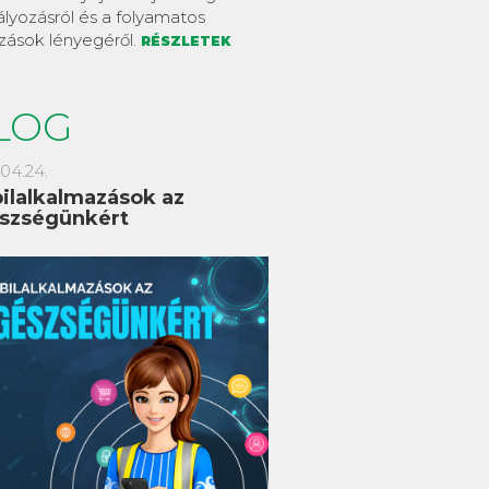
lyozásról és a folyamatos
zások lényegéről.
RÉSZLETEK
LOG
04.24.
ilalkalmazások az
szségünkért