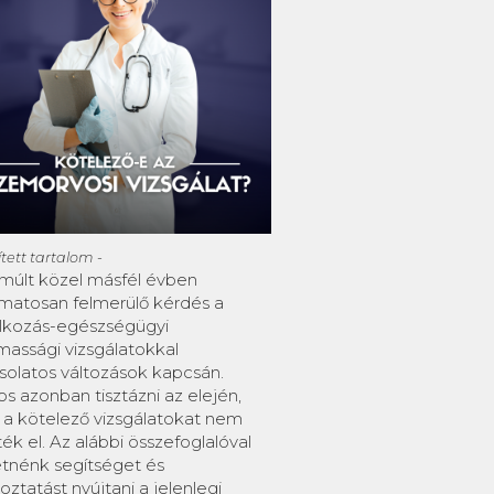
sített tartalom -
lmúlt közel másfél évben
amatosan felmerülő kérdés a
alkozás-egészségügyi
massági vizsgálatokkal
solatos változások kapcsán.
s azonban tisztázni az elején,
 a kötelező vizsgálatokat nem
ték el. Az alábbi összefoglalóval
etnénk segítséget és
oztatást nyújtani a jelenlegi