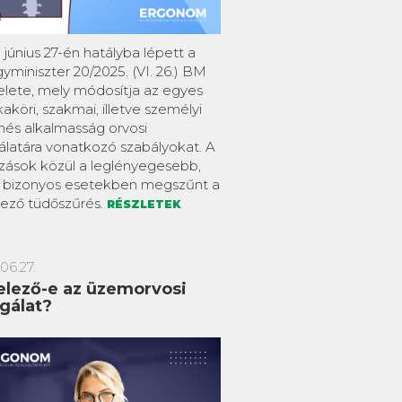
 június 27-én hatályba lépett a
yminiszter 20/2025. (VI. 26.) BM
elete, mely módosítja az egyes
köri, szakmai, illetve személyi
nés alkalmasság orvosi
álatára vonatkozó szabályokat. A
ozások közül a leglényegesebb,
 bizonyos esetekben megszűnt a
lező tüdőszűrés.
RÉSZLETEK
06.27.
elező-e az üzemorvosi
sgálat?