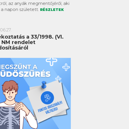
ról, az anyák megmentőjéről, aki
 a napon született.
RÉSZLETEK
06.27.
koztatás a 33/1998. (VI.
) NM rendelet
osításáról