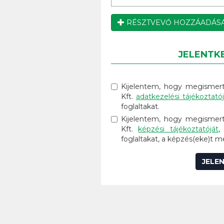
RÉSZTVEVŐ HOZZÁADÁS
JELENTK
Kijelentem, hogy megisme
Kft.
adatkezelési tájékoztató
foglaltakat.
Kijelentem, hogy megisme
Kft.
képzési tájékoztatóját
,
foglaltakat, a képzés(eke)t 
JELE