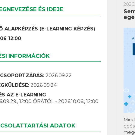
2026.
EGNEVEZÉSE ÉS IDEJE
Sem
egé
 ALAPKÉPZÉS (E-LEARNING KÉPZÉS)
.06 12:00
ÉSI INFORMÁCIÓK
, CSOPORTZÁRÁS:
2026.09.22.
EGKÜLDÉSE:
2026.09.24.
ÉS AZ E-LEARNING
.09.29., 12:00 ÓRÁTÓL - 2026.10.06., 12:00
Minde
PCSOLATTARTÁSI ADATOK
egés
mege