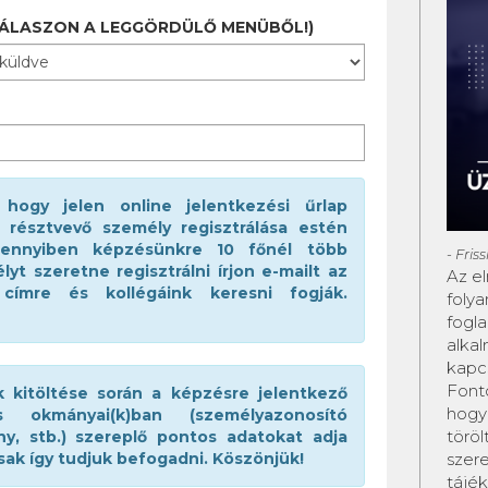
VÁLASZON A LEGGÖRDÜLŐ MENÜBŐL!)
 hogy jelen online jelentkezési űrlap
résztvevő személy regisztrálása estén
mennyiben képzésünkre 10 főnél több
- Fris
t szeretne regisztrálni írjon e-mailt az
Az e
ímre és kollégáink keresni fogják.
foly
fogl
alkal
kapc
Fonto
 kitöltése során a képzésre jelentkező
hogy
os okmányai(k)ban (személyazonosító
töröl
ány, stb.) szereplő pontos adatokat adja
szer
sak így tudjuk befogadni. Köszönjük!
tájék