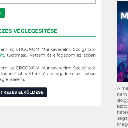
A
EZÉS VÉGLEGESÍTÉSE
rtem az ERGONOM Munkavédelmi Szolgáltató
ját
, tudomásul vettem és elfogadom az abban
rtem az ERGONOM Munkavédelmi Szolgáltató
 tudomásul vettem és elfogadom az abban
megrendelem.
A me
NTKEZÉS ELKÜLDÉSE
nem s
dolg
bizt
haté
segít
mege