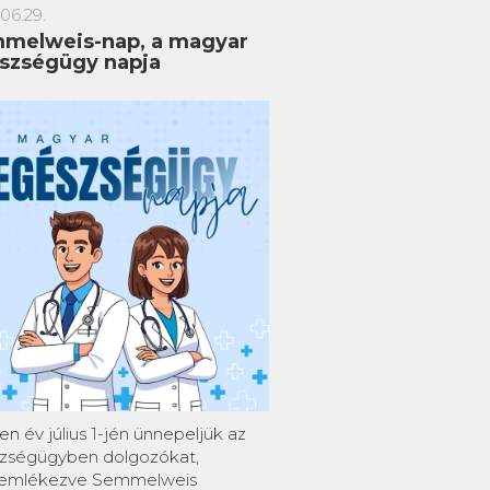
06.29.
melweis-nap, a magyar
szségügy napja
n év július 1-jén ünnepeljük az
zségügyben dolgozókat,
mlékezve Semmelweis