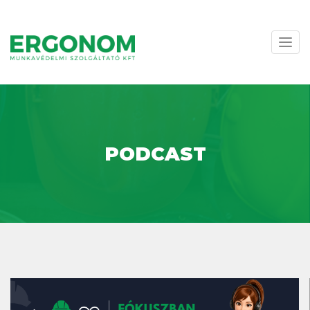
Navi
váltá
PODCAST