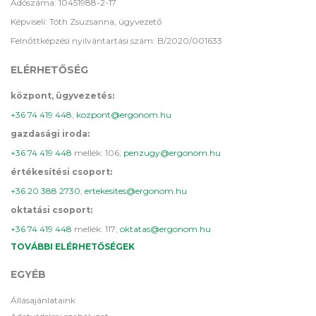
Adószáma: 10451988-2-17
Képviseli: Tóth Zsuzsanna, ügyvezető
Felnőttképzési nyilvántartási szám: B/2020/001633
ELÉRHETŐSÉG
központ, ügyvezetés:
+36 74 419 448
;
kozpont@ergonom.hu
gazdasági iroda:
+36 74 419 448
mellék: 106;
penzugy@ergonom.hu
értékesítési csoport:
+36 20 388 2730
;
ertekesites@ergonom.hu
oktatási csoport:
+36 74 419 448
mellék: 117;
oktatas@ergonom.hu
TOVÁBBI ELÉRHETŐSÉGEK
EGYÉB
Állásajánlataink