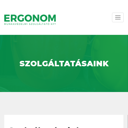
Navi
váltá
SZOLGÁLTATÁSAINK