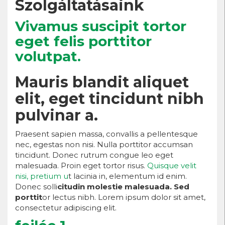
Szolgáltatásaink
Vivamus suscipit tortor
eget felis porttitor
volutpat.
Mauris blandit aliquet
elit, eget tincidunt nibh
pulvinar a.
Praesent sapien massa, convallis a pellentesque
nec, egestas non nisi. Nulla porttitor accumsan
tincidunt. Donec rutrum congue leo eget
malesuada. Proin eget tortor risus.
Quisque velit
nisi, pretium u
t lacinia in, elementum id enim.
Donec solli
citudin molestie malesuada. Sed
porttit
or lectus nibh. Lorem ipsum dolor sit amet,
consectetur adipiscing elit.