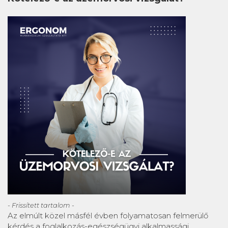
- Frissített tartalom -
Az elmúlt közel másfél évben folyamatosan felmerülő
kérdés a foglalkozás-egészségügyi alkalmassági