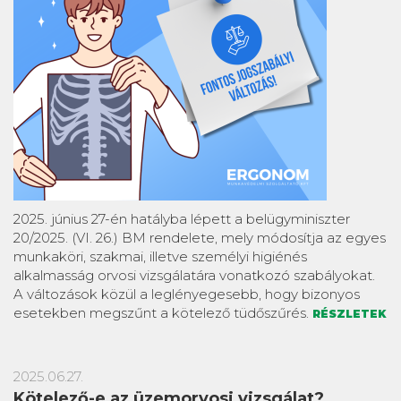
2025. június 27-én hatályba lépett a belügyminiszter
20/2025. (VI. 26.) BM rendelete, mely módosítja az egyes
munkaköri, szakmai, illetve személyi higiénés
alkalmasság orvosi vizsgálatára vonatkozó szabályokat.
A változások közül a leglényegesebb, hogy bizonyos
esetekben megszűnt a kötelező tüdőszűrés.
RÉSZLETEK
2025.06.27.
Kötelező-e az üzemorvosi vizsgálat?