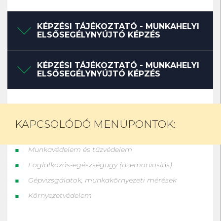
KÉPZÉSI TÁJÉKOZTATÓ - MUNKAHELYI
ELSŐSEGÉLYNYÚJTÓ KÉPZÉS
KÉPZÉSI TÁJÉKOZTATÓ - MUNKAHELYI
ELSŐSEGÉLYNYÚJTÓ KÉPZÉS
KAPCSOLÓDÓ MENÜPONTOK:
Munkavédelem és tűzvédelem
Foglalkozás-egészségügy (üzemorvoslás)
Gépvizsgálatok, munkakörnyezeti mérések
Környezetvédelem