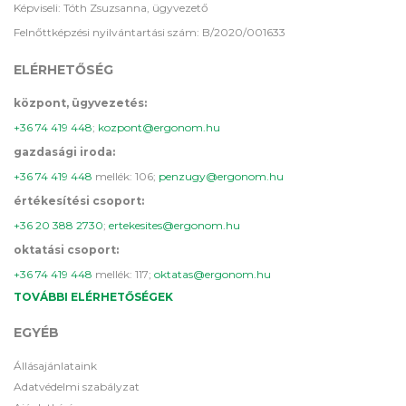
Képviseli: Tóth Zsuzsanna, ügyvezető
Felnőttképzési nyilvántartási szám: B/2020/001633
ELÉRHETŐSÉG
központ, ügyvezetés:
+36 74 419 448
;
kozpont@ergonom.hu
gazdasági iroda:
+36 74 419 448
mellék: 106;
penzugy@ergonom.hu
értékesítési csoport:
+36 20 388 2730
;
ertekesites@ergonom.hu
oktatási csoport:
+36 74 419 448
mellék: 117;
oktatas@ergonom.hu
TOVÁBBI ELÉRHETŐSÉGEK
EGYÉB
Állásajánlataink
Adatvédelmi szabályzat