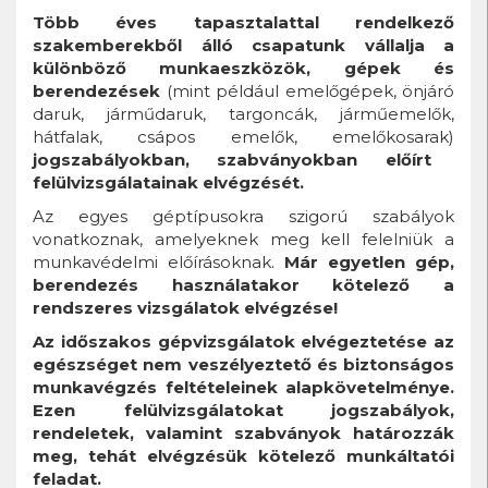
Több éves tapasztalattal rendelkező
szakemberekből álló csapatunk vállalja a
különböző munkaeszközök, gépek és
berendezések
(mint például emelőgépek, önjáró
daruk, járműdaruk, targoncák, járműemelők,
hátfalak, csápos emelők, emelőkosarak)
jogszabályokban, szabványokban előírt
felülvizsgálatainak elvégzését.
Az egyes géptípusokra szigorú szabályok
vonatkoznak, amelyeknek meg kell felelniük a
munkavédelmi előírásoknak.
Már egyetlen gép,
berendezés használatakor kötelező a
rendszeres vizsgálatok elvégzése!
Az időszakos gépvizsgálatok elvégeztetése az
egészséget nem veszélyeztető és biztonságos
munkavégzés feltételeinek alapkövetelménye.
Ezen felülvizsgálatokat jogszabályok,
rendeletek, valamint szabványok határozzák
meg, tehát elvégzésük kötelező munkáltatói
feladat.