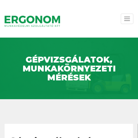
Navi
váltá
GÉPVIZSGÁLATOK,
MUNKAKÖRNYEZETI
MÉRÉSEK