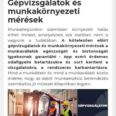
Gépvizsgálatok és
munkakörnyezeti
mérések
Munkahelyünkön számtalan környezeti hatás
érhet minket, amelyeknek sok esetben nem is
vagyunk a tudatában.
A kötelezően előírt
gépvizsgálatok és munkakörnyezeti mérések a
munkavállalók egészségét és biztonságát
igyekeznek garantálni - épp ezért érdemes
odafigyelni betartásukra és sort keríteni a
vizsgálatokra, a rendszeres karbantartásra.
Mind a munkáltató és mind a munkavállaló közös
érdeke, hogy az adott munkaeszköz, berendezés
üzembiztos, jó műszaki állapotban legyen.