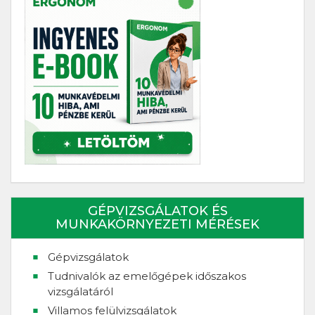
GÉPVIZSGÁLATOK ÉS
MUNKAKÖRNYEZETI MÉRÉSEK
Gépvizsgálatok
Tudnivalók az emelőgépek időszakos
vizsgálatáról
Villamos felülvizsgálatok