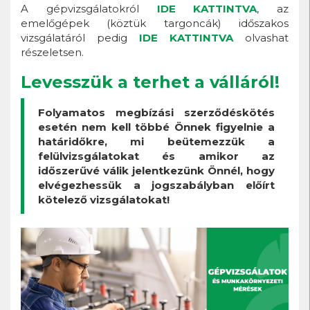
A gépvizsgálatokról
IDE KATTINTVA
, az
emelőgépek (köztük targoncák) időszakos
vizsgálatáról pedig
IDE KATTINTVA
olvashat
részeletsen.
Levesszük a terhet a válláról!
Folyamatos megbízási szerződéskötés
esetén nem kell többé Önnek figyelnie a
határidőkre, mi beütemezzük a
felülvizsgálatokat és amikor az
időszerűvé válik jelentkezünk Önnél, hogy
elvégezhessük a jogszabályban előírt
kötelező vizsgálatokat!