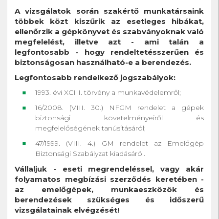
A vizsgálatok során szakértő munkatársaink
többek közt kiszűrik az esetleges hibákat,
ellenőrzik a gépkönyvet és szabványoknak való
megfelelést, illetve azt - ami talán a
legfontosabb - hogy rendeltetésszerűen és
biztonságosan használható-e a berendezés.
Legfontosabb rendelkező jogszabályok:
1993. évi XCIII. törvény a munkavédelemről;
16/2008. (VIII. 30.) NFGM rendelet a gépek
biztonsági követelményeiről és
megfelelőségének tanúsításáról;
47/1999. (VIII. 4.) GM rendelet az Emelőgép
Biztonsági Szabályzat kiadásáról.
Vállaljuk - eseti megrendeléssel, vagy akár
folyamatos megbízási szerződés keretében -
az emelőgépek, munkaeszközök és
berendezések szükséges és időszerű
vizsgálatainak elvégzését!