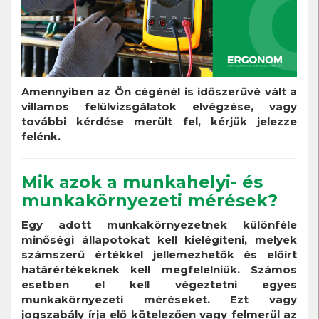
Amennyiben az Ön cégénél is időszerűvé vált a
villamos felülvizsgálatok elvégzése, vagy
további kérdése merült fel, kérjük jelezze
felénk.
Mik azok a munkahelyi- és
munkakörnyezeti mérések?
Egy adott munkakörnyezetnek különféle
minőségi állapotokat kell kielégíteni, melyek
számszerű értékkel jellemezhetők és előírt
határértékeknek kell megfelelniük. Számos
esetben el kell végeztetni egyes
munkakörnyezeti méréseket. Ezt vagy
jogszabály írja elő kötelezően vagy felmerül az