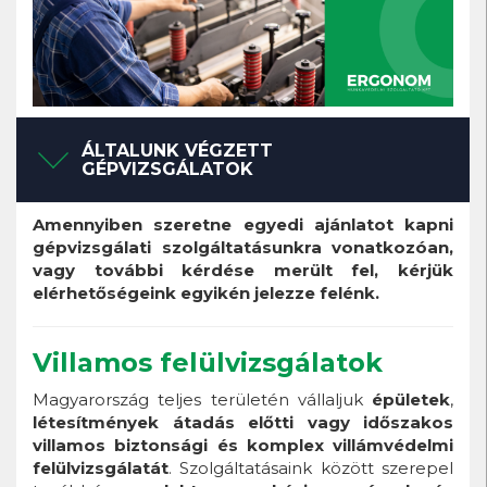
ÁLTALUNK VÉGZETT
GÉPVIZSGÁLATOK
Amennyiben szeretne egyedi ajánlatot kapni
gépvizsgálati szolgáltatásunkra vonatkozóan,
vagy további kérdése merült fel, kérjük
elérhetőségeink egyikén jelezze felénk.
Villamos felülvizsgálatok
Magyarország teljes területén vállaljuk
épületek
,
létesítmények átadás előtti vagy időszakos
villamos biztonsági és komplex villámvédelmi
felülvizsgálatát
. Szolgáltatásaink között szerepel