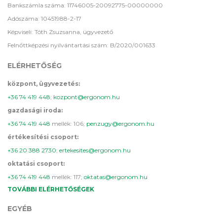
Bankszámla száma: 11746005-20092775-00000000
Adószáma: 10451988-2-17
Képviseli: Tóth Zsuzsanna, ügyvezető
Felnőttképzési nyilvántartási szám: B/2020/001633
ELÉRHETŐSÉG
központ, ügyvezetés:
+36 74 419 448
;
kozpont@ergonom.hu
gazdasági iroda:
+36 74 419 448
mellék: 106;
penzugy@ergonom.hu
értékesítési csoport:
+36 20 388 2730
;
ertekesites@ergonom.hu
oktatási csoport:
+36 74 419 448
mellék: 117;
oktatas@ergonom.hu
TOVÁBBI ELÉRHETŐSÉGEK
EGYÉB