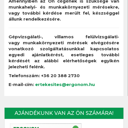
Amennyiben az Ön cégének is szüksége van
munkahelyi- és munkakörnyezeti mérésekre,
vagy további kérdése merült fel, készséggel
állunk rendelkezésére.
Gépvizsgálati-, villamos felülvizsgálati-
vagy munkakörnyezeti mérések elvégzésére
vonatkozó szolgáltatásunkkal kapcsolatos
egyedi ajánlatkérést, esetleges további
kérdését az alábbi elérhetőségek egyikén
jelezheti felénk.
Telefonszám: +36 20 388 2730
E-mail-cím:
ertekesites@ergonom.hu
AJÁNDÉKUNK VAN AZ ÖN SZÁMÁRA!