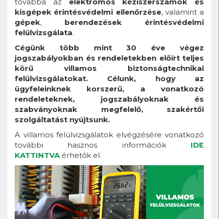
továbbá az
elektromos kéziszerszámok és
kisgépek érintésvédelmi ellenőrzése
, valamint a
gépek
,
berendezések érintésvédelmi
felülvizsgálata
.
Cégünk több mint 30 éve végez
jogszabályokban és rendeletekben előírt teljes
körű villamos biztonságtechnikai
felülvizsgálatokat. Célunk, hogy az
ügyfeleinknek korszerű, a vonatkozó
rendeleteknek, jogszabályoknak és
szabványoknak megfelelő, szakértői
szolgáltatást nyújtsunk.
A villamos felülvizsgálatok elvégzésére vonatkozó
további hasznos információk
IDE
KATTINTVA
érhetők el.