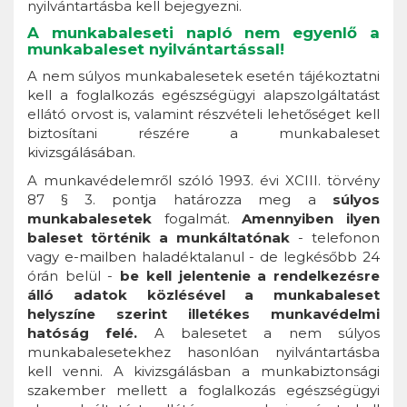
nyilvántartásba kell bejegyezni.
A munkabaleseti napló nem egyenlő a
munkabaleset nyilvántartással!
A nem súlyos munkabalesetek esetén tájékoztatni
kell a foglalkozás egészségügyi alapszolgáltatást
ellátó orvost is, valamint részvételi lehetőséget kell
biztosítani részére a munkabaleset
kivizsgálásában.
A munkavédelemről szóló 1993. évi XCIII. törvény
87 § 3. pontja határozza meg a
súlyos
munkabalesetek
fogalmát.
Amennyiben ilyen
baleset történik a munkáltatónak
- telefonon
vagy e-mailben haladéktalanul - de legkésőbb 24
órán belül -
be kell jelentenie a rendelkezésre
álló adatok közlésével a munkabaleset
helyszíne szerint illetékes munkavédelmi
hatóság felé.
A balesetet a nem súlyos
munkabalesetekhez hasonlóan nyilvántartásba
kell venni. A kivizsgálásban a munkabiztonsági
szakember mellett a foglalkozás egészségügyi