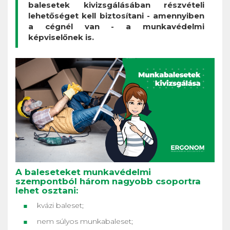
balesetek kivizsgálásában részvételi
lehetőséget kell biztosítani - amennyiben
a cégnél van - a munkavédelmi
képviselőnek is.
A baleseteket munkavédelmi
szempontból három nagyobb csoportra
lehet osztani:
kvázi baleset;
nem súlyos munkabaleset;