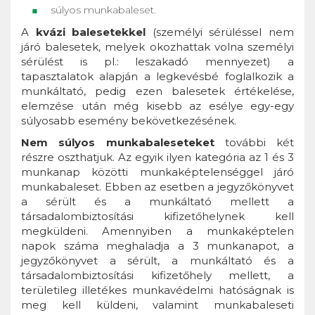
súlyos munkabaleset.
A
kvázi balesetekkel
(személyi sérüléssel nem
járó balesetek, melyek okozhattak volna személyi
sérülést is pl.: leszakadó mennyezet) a
tapasztalatok alapján a legkevésbé foglalkozik a
munkáltató, pedig ezen balesetek értékelése,
elemzése után még kisebb az esélye egy-egy
súlyosabb esemény bekövetkezésének.
Nem súlyos munkabaleseteket
további két
részre oszthatjuk. Az egyik ilyen kategória az 1 és 3
munkanap közötti munkaképtelenséggel járó
munkabaleset. Ebben az esetben a jegyzőkönyvet
a sérült és a munkáltató mellett a
társadalombiztosítási kifizetőhelynek kell
megküldeni. Amennyiben a munkaképtelen
napok száma meghaladja a 3 munkanapot, a
jegyzőkönyvet a sérült, a munkáltató és a
társadalombiztosítási kifizetőhely mellett, a
területileg illetékes munkavédelmi hatóságnak is
meg kell küldeni, valamint munkabaleseti