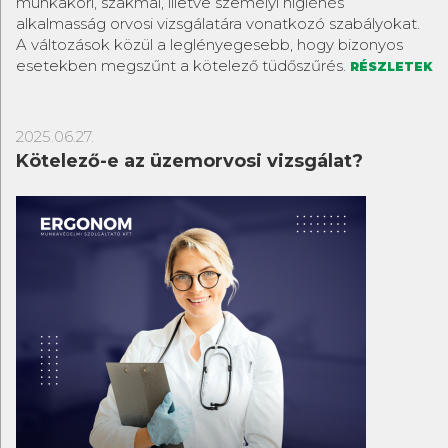
munkaköri, szakmai, illetve személyi higiénés
alkalmasság orvosi vizsgálatára vonatkozó szabályokat.
A változások közül a leglényegesebb, hogy bizonyos
esetekben megszűnt a kötelező tüdőszűrés.
RÉSZLETEK
2025.06.27.
Kötelező-e az üzemorvosi vizsgálat?