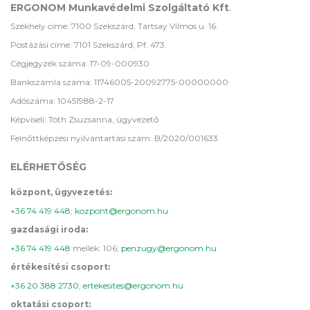
ERGONOM Munkavédelmi Szolgáltató Kft
.
Székhely címe: 7100 Szekszárd, Tartsay Vilmos u. 16.
Postázási címe: 7101 Szekszárd, Pf. 473.
Cégjegyzék száma: 17-09-000930
Bankszámla száma: 11746005-20092775-00000000
Adószáma: 10451988-2-17
Képviseli: Tóth Zsuzsanna, ügyvezető
Felnőttképzési nyilvántartási szám: B/2020/001633
ELÉRHETŐSÉG
központ, ügyvezetés:
+36 74 419 448
;
kozpont@ergonom.hu
gazdasági iroda:
+36 74 419 448
mellék: 106;
penzugy@ergonom.hu
értékesítési csoport:
+36 20 388 2730
;
ertekesites@ergonom.hu
oktatási csoport: