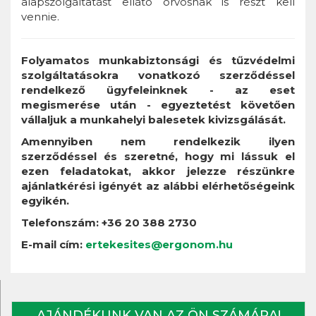
alapszolgáltatást ellátó orvosnak is részt kell
vennie.
Folyamatos munkabiztonsági és tűzvédelmi
szolgáltatásokra vonatkozó szerződéssel
rendelkező ügyfeleinknek - az eset
megismerése után - egyeztetést követően
vállaljuk a munkahelyi balesetek kivizsgálását.
Amennyiben nem rendelkezik ilyen
szerződéssel és szeretné, hogy mi lássuk el
ezen feladatokat, akkor jelezze részünkre
ajánlatkérési igényét az alábbi elérhetőségeink
egyikén.
Telefonszám: +36 20 388 2730
E-mail cím:
ertekesites@ergonom.hu
AJÁNDÉKUNK VAN AZ ÖN SZÁMÁRA!