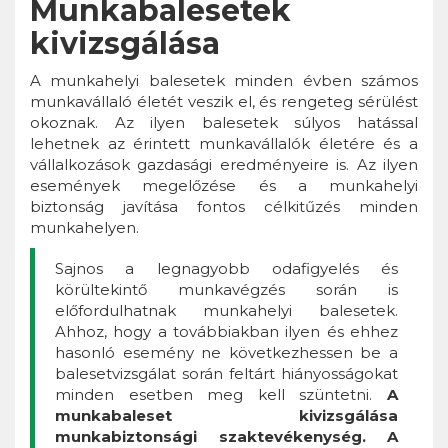
Munkabalesetek
kivizsgálása
A munkahelyi balesetek minden évben számos
munkavállaló életét veszik el, és rengeteg sérülést
okoznak. Az ilyen balesetek súlyos hatással
lehetnek az érintett munkavállalók életére és a
vállalkozások gazdasági eredményeire is. Az ilyen
események megelőzése és a munkahelyi
biztonság javítása fontos célkitűzés minden
munkahelyen.
Sajnos a legnagyobb odafigyelés és
körültekintő munkavégzés során is
előfordulhatnak munkahelyi balesetek.
Ahhoz, hogy a továbbiakban ilyen és ehhez
hasonló esemény ne következhessen be a
balesetvizsgálat során feltárt hiányosságokat
minden esetben meg kell szüntetni.
A
munkabaleset kivizsgálása
munkabiztonsági szaktevékenység. A