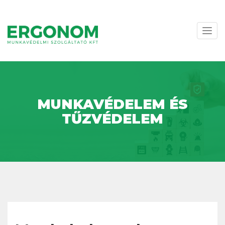
Navi
váltá
MUNKAVÉDELEM ÉS
TŰZVÉDELEM